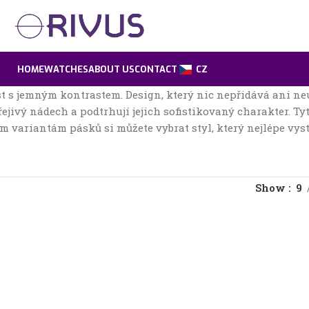
HOME
WATCHES
ABOUT US
CONTACT
CZ
t s jemným kontrastem. Design, který nic nepřidává ani neu
ejivý nádech a podtrhují jejich sofistikovaný charakter. T
variantám pásků si můžete vybrat styl, který nejlépe vyst
Show
9